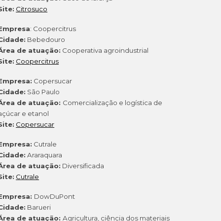
Site:
Citrosuco
Empresa
: Coopercitrus
Cidade:
Bebedouro
Área de atuação:
Cooperativa agroindustrial
Site:
Coopercitrus
Empresa:
Copersucar
Cidade:
São Paulo
Área de atuação:
Comercialização e logística de
açúcar e etanol
Site:
Copersucar
Empresa:
Cutrale
Cidade:
Araraquara
Área de atuação:
Diversificada
Site:
Cutrale
Empresa:
DowDuPont
Cidade:
Barueri
Área de atuação:
Agricultura, ciência dos materiais