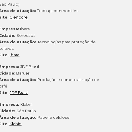
São Paulo)
Área de atuação:
Trading commodities
Site:
Glencore
Empresa:
Ihara
Cidade:
Sorocaba
Área de atuação:
Tecnologias para proteção de
cultivos
Site:
Ihara
Empresa:
JDE Brasil
Cidade:
Barueri
Área de atuação:
Produção e comercialização de
café
Site:
JDE Brasil
Empresa:
Klabin
Cidade:
São Paulo
Área de atuação:
Papel e celulose
Site:
Klabin