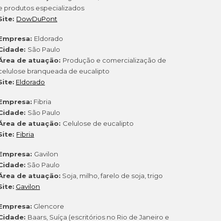
e produtos especializados
Site:
DowDuPont
Empresa:
Eldorado
Cidade:
São Paulo
Área de atuação:
Produção e comercialização de
celulose branqueada de eucalipto
Site:
Eldorado
Empresa:
Fibria
Cidade:
São Paulo
Área de atuação:
Celulose de eucalipto
Site:
Fibria
Empresa:
Gavilon
Cidade:
São Paulo
Área de atuação:
Soja, milho, farelo de soja, trigo
Site:
Gavilon
Empresa:
Glencore
Cidade:
Baars, Suíça (escritórios no Rio de Janeiro e