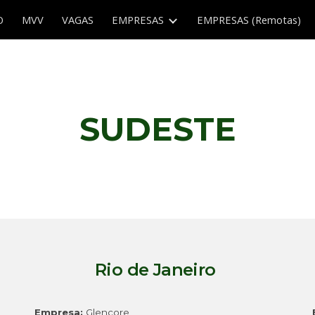
O
MVV
VAGAS
EMPRESAS
EMPRESAS (Remotas)
ip to main content
Skip to navigat
SUDESTE
Rio de Janeiro
Empresa:
Glencore