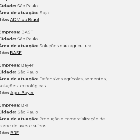
Cidade:
São Paulo
Área de atuação:
Soja
Site:
ADM do Brasil
Empresa:
BASF
Cidade:
São Paulo
Área de atuação:
Soluções para agricultura
Site:
BASF
Empresa:
Bayer
Cidade:
São Paulo
Área de atuação:
Defensivos agrícolas, sementes,
soluções tecnológicas
Site:
Agro Bayer
Empresa:
BRF
Cidade:
São Paulo
Área de atuação:
Produção e comercialização de
carne de aves e suínos
Site:
BRF