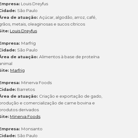
Empresa:
Louis Dreyfus
Cidade:
São Paulo
Área de atuação:
Açúcar, algodão, arroz, café,
grãos, metais, oleaginosas e sucos cítricos
Site:
Louis Dreyfus
Empresa:
Marfrig
Cidade:
São Paulo
Área de atuação:
Alimentos à base de proteína
animal
Site:
Marfrig
Empresa:
Minerva Foods
Cidade:
Barretos
Área de atuação:
Criação e exportação de gado,
produção e comercialização de carne bovina e
produtos derivados
Site:
Minerva Foods
Empresa:
Monsanto
Cidade:
São Paulo