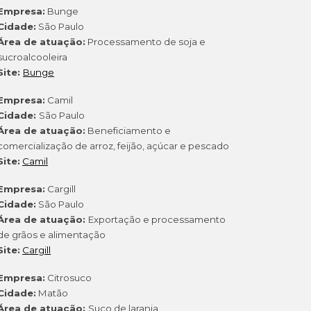
Empresa:
Bunge
Cidade:
São Paulo
Área de atuação:
Processamento de soja e
sucroalcooleira
Site:
Bunge
Empresa:
Camil
Cidade:
São Paulo
Área de atuação:
Beneficiamento e
comercialização de arroz, feijão, açúcar e pescado
Site:
Camil
Empresa:
Cargill
Cidade:
São Paulo
Área de atuação:
Exportação e processamento
de grãos e alimentação
Site:
Cargill
Empresa:
Citrosuco
Cidade:
Matão
Área de atuação:
Suco de laranja