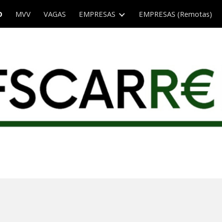
O
MVV
VAGAS
EMPRESAS
EMPRESAS (Remotas)
ip to main content
Skip to navigat